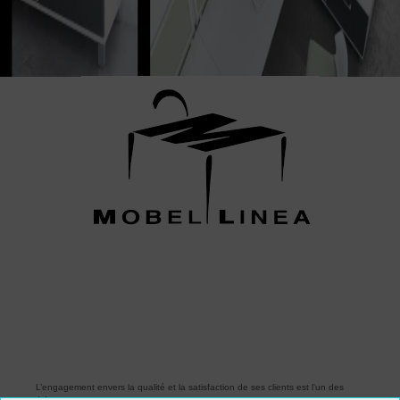
L’engagement envers la qualité et la satisfaction de ses clients est l’un des