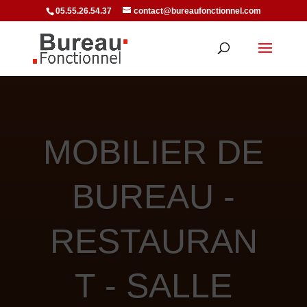
05.55.26.54.37
contact@bureaufonctionnel.com
MOBILIER DE
BUREAU -
RESTAURAN
T - SALLE