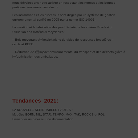
nous développons notre activité en respectant les normes et les bonnes
pratiques environnementales. »
Les installations et les processus sont dirigés par un système de gestion
environnemental certifié en 2005 par la norme ISO 14001.
La création et la fabrication des produits intégre les critères Ecodesign.
Utilisation des matériaux recyclables :
– Bois provenant d’exploitations durables de ressources forestières –
certificat PEFC.
– Réduction de l’impact environnemental du transport et des déchets grâce à
l’optimisation des emballages.
Tendances 2021:
LA NOUVELLE SÉRIE TABLES HAUTES :
Modèles BORN, NIL, STAR, TEMPO, MAX, TAK, ROCK 3 et ROL.
Demander un devis ou une documentation.