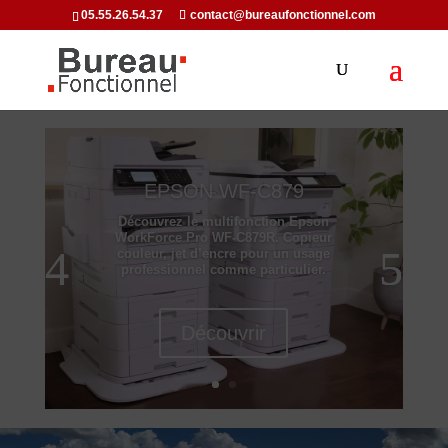
05.55.26.54.37
contact@bureaufonctionnel.com
EPSON WF-C879
Découvrez le multifonction Epson
WorkForce Pro WF-C879R. Copieur
couleur, jet d’encre pour un usage
professionnel comme particulier.
Découvrir