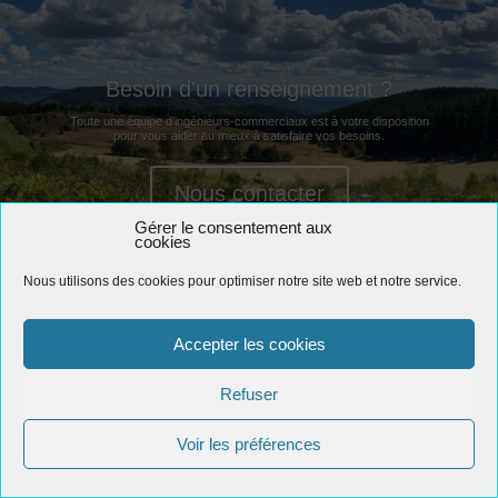
Besoin d'un renseignement ?
Toute une équipe d’ingénieurs-commerciaux est à votre disposition
pour vous aider au mieux à satisfaire vos besoins.
Nous contacter
Gérer le consentement aux
cookies
Nous utilisons des cookies pour optimiser notre site web et notre service.
BUREAU FONCTIONNEL 2020-2024
Accepter les cookies
Refuser
Voir les préférences