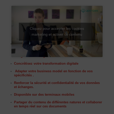
Nouveau chez OpenBee l’ajout du module de
Cliquez pour accepter les cookies
signature électronique
marketing et activer ce contenu
Openbee c’est quoi ?
Dématérialiser les factures que vous émettez à vos
clients ou de vos fournisseurs, afin que ceci soit plus
rapide, simple et systématiquement en conformité avec
la législation en vigueur.
Concrétisez votre transformation digitale
Adapter votre business model en fonction de vos
spécificités .
Renforcer la sécurité et confidentialité de vos données
et échanges.
Disponible sur des terminaux mobiles
Partager du contenu de différentes natures et collaborer
en temps réel sur ces documents